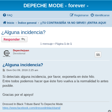
DEPECHE MODE - forever -
FAQ
Registrarse
Identificarse
Inicio
Índice general
¡¡TU CONTRASEÑA YA NO SIRVE!! ¡ENTRA AQUI!
¿Alguna incidencia?
Responder
1 mensaje • Página
1
de
1
Depechejuan
Devotional
¿Alguna incidencia?
M
Dom Oct 09, 2016 2:25 am
e
n
Si detectais alguna incidencia, por favor, exponerla en éste hilo.
s
Entre todos podemos hacer que éste foro vuelva a la normalidad lo antes
a
j
posible.
e
Gracias por el apoyo!
Dressed In Black Tribute Band To Depeche Mode
https://www.facebook.com/dressedinblackband/