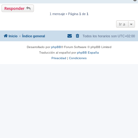
Responder
1 mensaje • Página
1
de
1
Ir a
Inicio
Índice general
Todos los horarios son
UTC+02:00
Desarrollado por
phpBB
® Forum Software © phpBB Limited
Traducción al español por
phpBB España
Privacidad
|
Condiciones