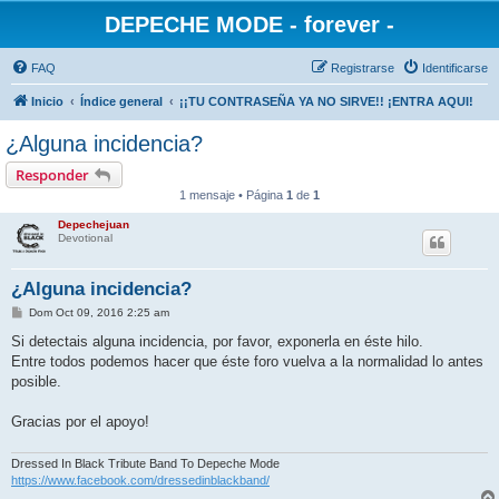
DEPECHE MODE - forever -
FAQ
Registrarse
Identificarse
Inicio
Índice general
¡¡TU CONTRASEÑA YA NO SIRVE!! ¡ENTRA AQUI!
¿Alguna incidencia?
Responder
1 mensaje • Página
1
de
1
Depechejuan
Devotional
¿Alguna incidencia?
M
Dom Oct 09, 2016 2:25 am
e
n
Si detectais alguna incidencia, por favor, exponerla en éste hilo.
s
Entre todos podemos hacer que éste foro vuelva a la normalidad lo antes
a
j
posible.
e
Gracias por el apoyo!
Dressed In Black Tribute Band To Depeche Mode
https://www.facebook.com/dressedinblackband/