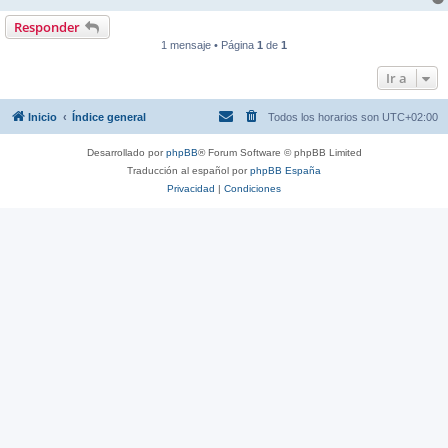
Responder
1 mensaje • Página
1
de
1
Ir a
Inicio
Índice general
Todos los horarios son
UTC+02:00
Desarrollado por
phpBB
® Forum Software © phpBB Limited
Traducción al español por
phpBB España
Privacidad
|
Condiciones