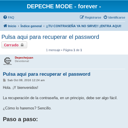
DEPECHE MODE - forever -
FAQ
Registrarse
Identificarse
Inicio
Índice general
¡¡TU CONTRASEÑA YA NO SIRVE!! ¡ENTRA AQUI!
Pulsa aqui para recuperar el password
Cerrado
1 mensaje • Página
1
de
1
Depechejuan
Devotional
Pulsa aqui para recuperar el password
M
Sab Oct 08, 2016 12:24 am
e
n
Hola. ¡Y bienvenidos!
s
a
j
La recuperación de la contraseña, en un principio, debe ser algo fácil.
e
¿Cómo lo haremos? Sencillo.
Paso a paso: