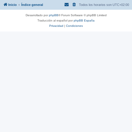
Inicio
Índice general
Todos los horarios son
UTC+02:00
Desarrollado por
phpBB
® Forum Software © phpBB Limited
Traducción al español por
phpBB España
Privacidad
|
Condiciones