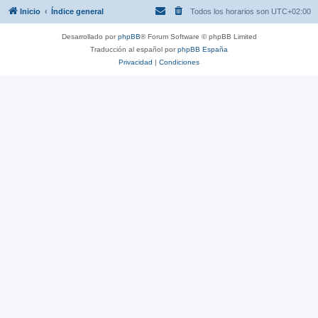
Inicio
Índice general
Todos los horarios son
UTC+02:00
Desarrollado por
phpBB
® Forum Software © phpBB Limited
Traducción al español por
phpBB España
Privacidad
|
Condiciones