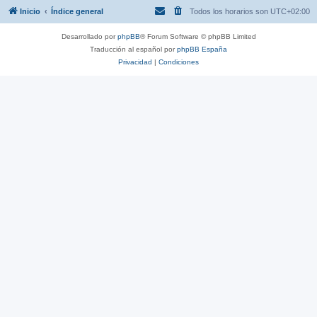
Inicio
Índice general
Todos los horarios son
UTC+02:00
Desarrollado por
phpBB
® Forum Software © phpBB Limited
Traducción al español por
phpBB España
Privacidad
|
Condiciones