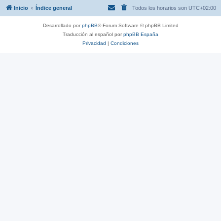
Inicio
Índice general
Todos los horarios son
UTC+02:00
Desarrollado por
phpBB
® Forum Software © phpBB Limited
Traducción al español por
phpBB España
Privacidad
|
Condiciones