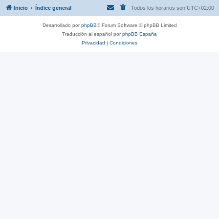
Inicio
Índice general
Todos los horarios son
UTC+02:00
Desarrollado por
phpBB
® Forum Software © phpBB Limited
Traducción al español por
phpBB España
Privacidad
|
Condiciones