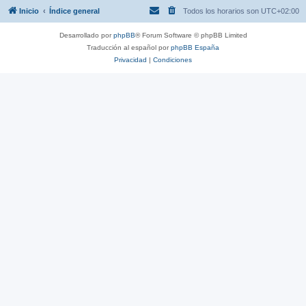
Inicio
Índice general
Todos los horarios son
UTC+02:00
Desarrollado por
phpBB
® Forum Software © phpBB Limited
Traducción al español por
phpBB España
Privacidad
|
Condiciones