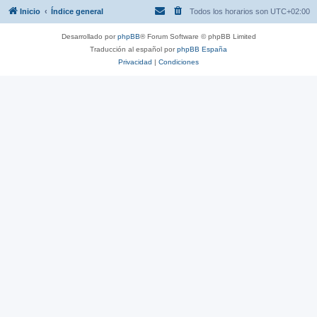
Inicio
Índice general
Todos los horarios son
UTC+02:00
Desarrollado por
phpBB
® Forum Software © phpBB Limited
Traducción al español por
phpBB España
Privacidad
|
Condiciones