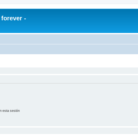
orever -
n esta sesión