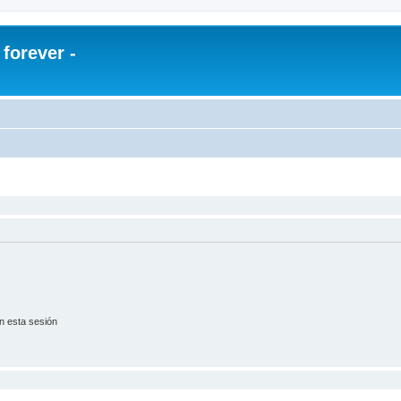
orever -
n esta sesión