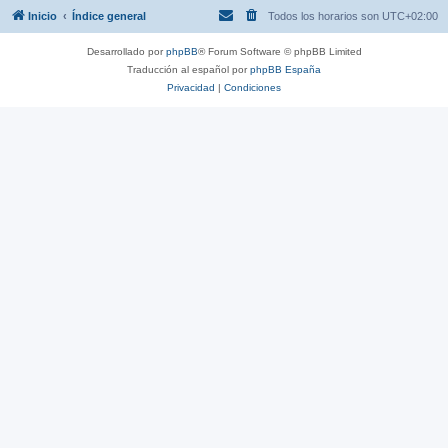
Inicio
Índice general
Todos los horarios son
UTC+02:00
Desarrollado por
phpBB
® Forum Software © phpBB Limited
Traducción al español por
phpBB España
Privacidad
|
Condiciones