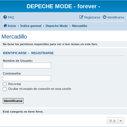
DEPECHE MODE - forever -
FAQ
Registrarse
Identificarse
Inicio
Índice general
Depeche Mode
Mercadillo
Mercadillo
No tiene los permisos requeridos para ver o leer temas en este foro.
IDENTIFICARSE
•
REGISTRARSE
Nombre de Usuario:
Contraseña:
Recordar
Ocultar mi estado de conexión en esta sesión
Está categoría no tiene foros.
Ir a