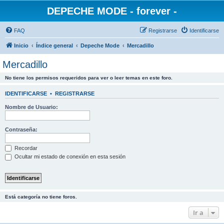
DEPECHE MODE - forever -
FAQ
Registrarse
Identificarse
Inicio
Índice general
Depeche Mode
Mercadillo
Mercadillo
No tiene los permisos requeridos para ver o leer temas en este foro.
IDENTIFICARSE
•
REGISTRARSE
Nombre de Usuario:
Contraseña:
Recordar
Ocultar mi estado de conexión en esta sesión
Está categoría no tiene foros.
Ir a