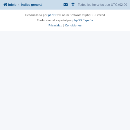
Inicio
Índice general
Todos los horarios son
UTC+02:00
Desarrollado por
phpBB
® Forum Software © phpBB Limited
Traducción al español por
phpBB España
Privacidad
|
Condiciones