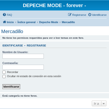
DEPECHE MODE - forever -
FAQ
Registrarse
Identificarse
Inicio
Índice general
Depeche Mode
Mercadillo
Mercadillo
No tiene los permisos requeridos para ver o leer temas en este foro.
IDENTIFICARSE
•
REGISTRARSE
Nombre de Usuario:
Contraseña:
Recordar
Ocultar mi estado de conexión en esta sesión
Está categoría no tiene foros.
Ir a