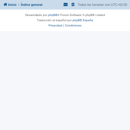
Inicio
Índice general
Todos los horarios son
UTC+02:00
Desarrollado por
phpBB
® Forum Software © phpBB Limited
Traducción al español por
phpBB España
Privacidad
|
Condiciones