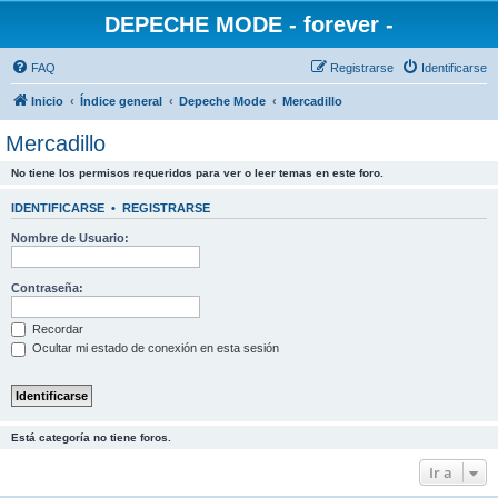
DEPECHE MODE - forever -
FAQ
Registrarse
Identificarse
Inicio
Índice general
Depeche Mode
Mercadillo
Mercadillo
No tiene los permisos requeridos para ver o leer temas en este foro.
IDENTIFICARSE
•
REGISTRARSE
Nombre de Usuario:
Contraseña:
Recordar
Ocultar mi estado de conexión en esta sesión
Está categoría no tiene foros.
Ir a