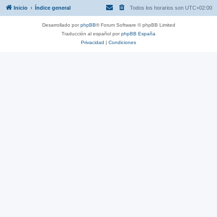
Inicio
Índice general
Todos los horarios son
UTC+02:00
Desarrollado por
phpBB
® Forum Software © phpBB Limited
Traducción al español por
phpBB España
Privacidad
|
Condiciones