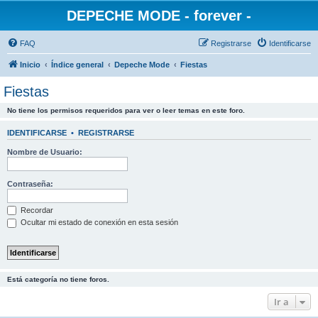
DEPECHE MODE - forever -
FAQ
Registrarse
Identificarse
Inicio
Índice general
Depeche Mode
Fiestas
Fiestas
No tiene los permisos requeridos para ver o leer temas en este foro.
IDENTIFICARSE
•
REGISTRARSE
Nombre de Usuario:
Contraseña:
Recordar
Ocultar mi estado de conexión en esta sesión
Está categoría no tiene foros.
Ir a