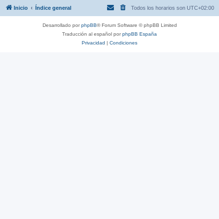
Inicio
Índice general
Todos los horarios son
UTC+02:00
Desarrollado por
phpBB
® Forum Software © phpBB Limited
Traducción al español por
phpBB España
Privacidad
|
Condiciones