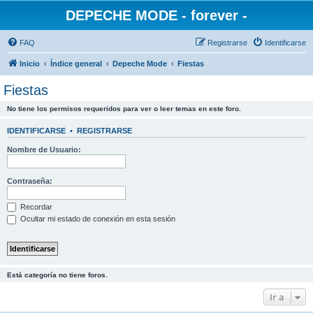
DEPECHE MODE - forever -
FAQ
Registrarse
Identificarse
Inicio
Índice general
Depeche Mode
Fiestas
Fiestas
No tiene los permisos requeridos para ver o leer temas en este foro.
IDENTIFICARSE
•
REGISTRARSE
Nombre de Usuario:
Contraseña:
Recordar
Ocultar mi estado de conexión en esta sesión
Está categoría no tiene foros.
Ir a