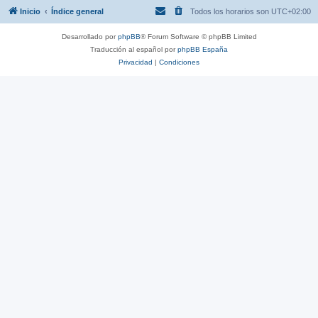
Inicio
Índice general
Todos los horarios son
UTC+02:00
Desarrollado por
phpBB
® Forum Software © phpBB Limited
Traducción al español por
phpBB España
Privacidad
|
Condiciones