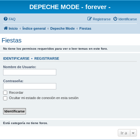
DEPECHE MODE - forever -
FAQ
Registrarse
Identificarse
Inicio
Índice general
Depeche Mode
Fiestas
Fiestas
No tiene los permisos requeridos para ver o leer temas en este foro.
IDENTIFICARSE
•
REGISTRARSE
Nombre de Usuario:
Contraseña:
Recordar
Ocultar mi estado de conexión en esta sesión
Está categoría no tiene foros.
Ir a