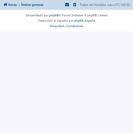
Inicio
Índice general
Todos los horarios son
UTC+02:00
Desarrollado por
phpBB
® Forum Software © phpBB Limited
Traducción al español por
phpBB España
Privacidad
|
Condiciones