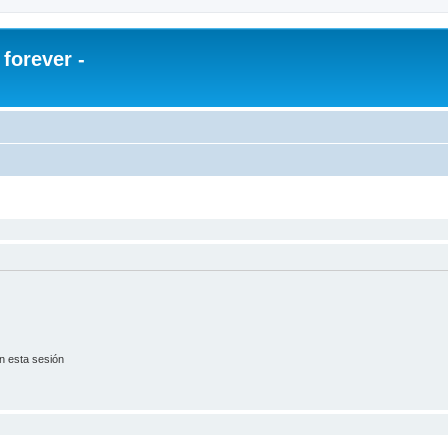
orever -
n esta sesión