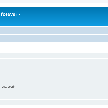
orever -
n esta sesión