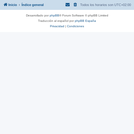
Inicio
Índice general
Todos los horarios son
UTC+02:00
Desarrollado por
phpBB
® Forum Software © phpBB Limited
Traducción al español por
phpBB España
Privacidad
|
Condiciones