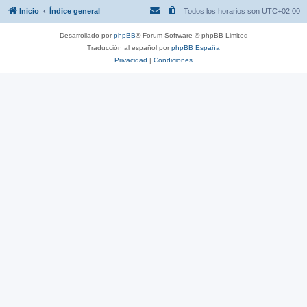
Inicio
Índice general
Todos los horarios son
UTC+02:00
Desarrollado por
phpBB
® Forum Software © phpBB Limited
Traducción al español por
phpBB España
Privacidad
|
Condiciones