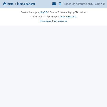
Inicio
Índice general
Todos los horarios son
UTC+02:00
Desarrollado por
phpBB
® Forum Software © phpBB Limited
Traducción al español por
phpBB España
Privacidad
|
Condiciones