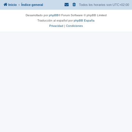
Inicio
Índice general
Todos los horarios son
UTC+02:00
Desarrollado por
phpBB
® Forum Software © phpBB Limited
Traducción al español por
phpBB España
Privacidad
|
Condiciones