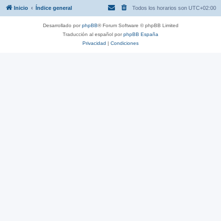
Inicio
Índice general
Todos los horarios son
UTC+02:00
Desarrollado por
phpBB
® Forum Software © phpBB Limited
Traducción al español por
phpBB España
Privacidad
|
Condiciones