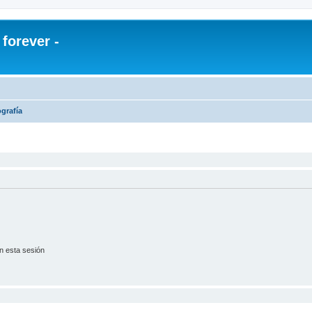
orever -
ografía
n esta sesión