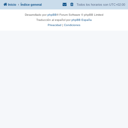
Inicio
Índice general
Todos los horarios son
UTC+02:00
Desarrollado por
phpBB
® Forum Software © phpBB Limited
Traducción al español por
phpBB España
Privacidad
|
Condiciones