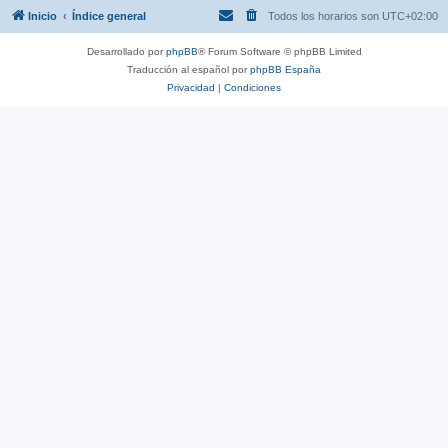
Inicio
Índice general
Todos los horarios son
UTC+02:00
Desarrollado por
phpBB
® Forum Software © phpBB Limited
Traducción al español por
phpBB España
Privacidad
|
Condiciones