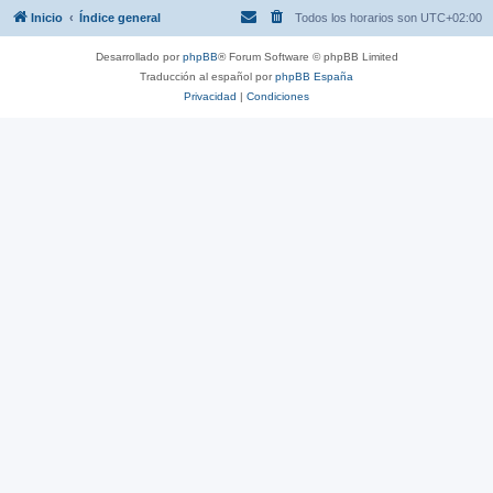
Inicio
Índice general
Todos los horarios son
UTC+02:00
Desarrollado por
phpBB
® Forum Software © phpBB Limited
Traducción al español por
phpBB España
Privacidad
|
Condiciones