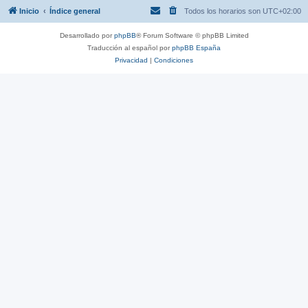
Inicio
Índice general
Todos los horarios son
UTC+02:00
Desarrollado por
phpBB
® Forum Software © phpBB Limited
Traducción al español por
phpBB España
Privacidad
|
Condiciones