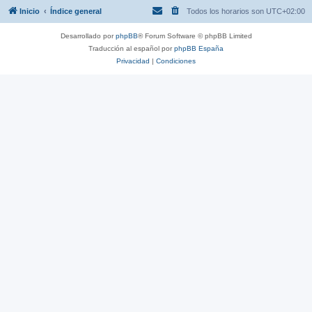
Inicio
Índice general
Todos los horarios son
UTC+02:00
Desarrollado por
phpBB
® Forum Software © phpBB Limited
Traducción al español por
phpBB España
Privacidad
|
Condiciones