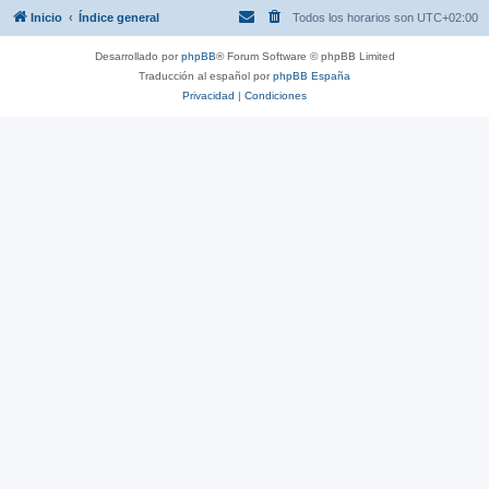
Inicio
Índice general
Todos los horarios son
UTC+02:00
Desarrollado por
phpBB
® Forum Software © phpBB Limited
Traducción al español por
phpBB España
Privacidad
|
Condiciones