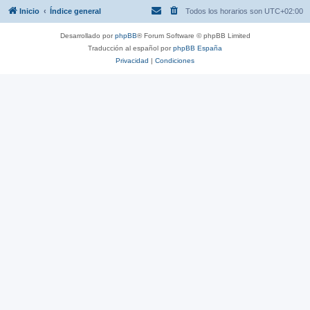
Inicio
Índice general
Todos los horarios son
UTC+02:00
Desarrollado por
phpBB
® Forum Software © phpBB Limited
Traducción al español por
phpBB España
Privacidad
|
Condiciones