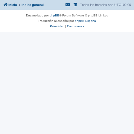
Inicio
Índice general
Todos los horarios son
UTC+02:00
Desarrollado por
phpBB
® Forum Software © phpBB Limited
Traducción al español por
phpBB España
Privacidad
|
Condiciones