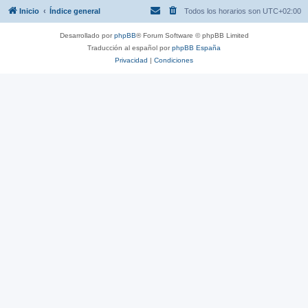
Inicio
Índice general
Todos los horarios son
UTC+02:00
Desarrollado por
phpBB
® Forum Software © phpBB Limited
Traducción al español por
phpBB España
Privacidad
|
Condiciones