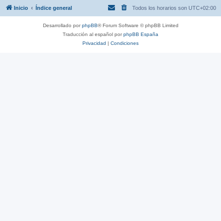
Inicio
Índice general
Todos los horarios son
UTC+02:00
Desarrollado por
phpBB
® Forum Software © phpBB Limited
Traducción al español por
phpBB España
Privacidad
|
Condiciones