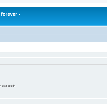
orever -
n esta sesión