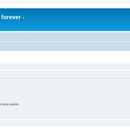
orever -
n esta sesión