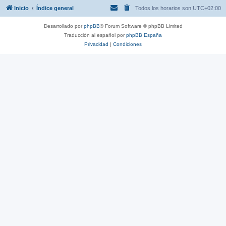
Inicio
Índice general
Todos los horarios son
UTC+02:00
Desarrollado por
phpBB
® Forum Software © phpBB Limited
Traducción al español por
phpBB España
Privacidad
|
Condiciones