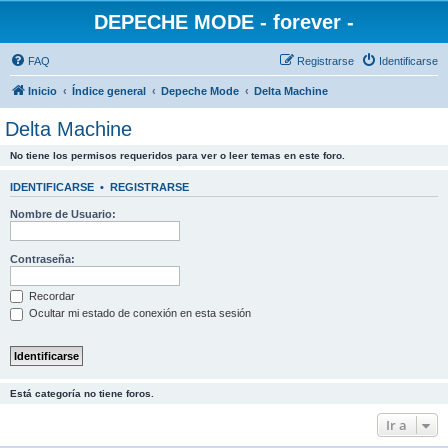
DEPECHE MODE - forever -
FAQ
Registrarse
Identificarse
Inicio
Índice general
Depeche Mode
Delta Machine
Delta Machine
No tiene los permisos requeridos para ver o leer temas en este foro.
IDENTIFICARSE
•
REGISTRARSE
Nombre de Usuario:
Contraseña:
Recordar
Ocultar mi estado de conexión en esta sesión
Está categoría no tiene foros.
Ir a