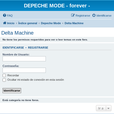
DEPECHE MODE - forever -
FAQ
Registrarse
Identificarse
Inicio
Índice general
Depeche Mode
Delta Machine
Delta Machine
No tiene los permisos requeridos para ver o leer temas en este foro.
IDENTIFICARSE
•
REGISTRARSE
Nombre de Usuario:
Contraseña:
Recordar
Ocultar mi estado de conexión en esta sesión
Está categoría no tiene foros.
Ir a