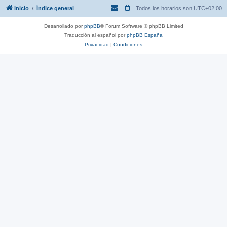
Inicio
Índice general
Todos los horarios son
UTC+02:00
Desarrollado por
phpBB
® Forum Software © phpBB Limited
Traducción al español por
phpBB España
Privacidad
|
Condiciones