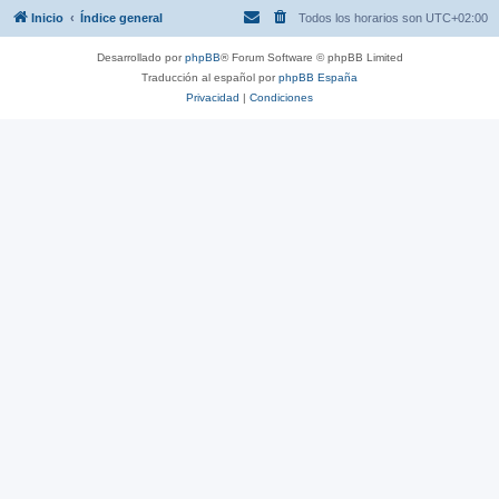
Inicio
Índice general
Todos los horarios son
UTC+02:00
Desarrollado por
phpBB
® Forum Software © phpBB Limited
Traducción al español por
phpBB España
Privacidad
|
Condiciones