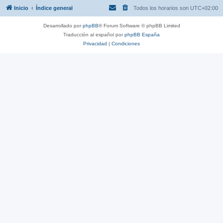
Inicio
Índice general
Todos los horarios son
UTC+02:00
Desarrollado por
phpBB
® Forum Software © phpBB Limited
Traducción al español por
phpBB España
Privacidad
|
Condiciones