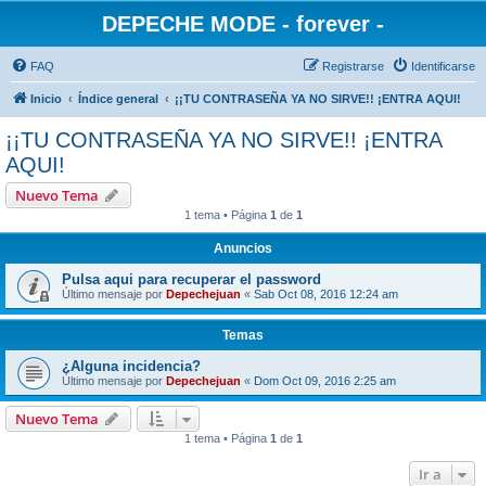
DEPECHE MODE - forever -
FAQ
Registrarse
Identificarse
Inicio
Índice general
¡¡TU CONTRASEÑA YA NO SIRVE!! ¡ENTRA AQUI!
¡¡TU CONTRASEÑA YA NO SIRVE!! ¡ENTRA
AQUI!
Nuevo Tema
1 tema • Página
1
de
1
Anuncios
Pulsa aqui para recuperar el password
Último mensaje por
Depechejuan
«
Sab Oct 08, 2016 12:24 am
Temas
¿Alguna incidencia?
Último mensaje por
Depechejuan
«
Dom Oct 09, 2016 2:25 am
Nuevo Tema
1 tema • Página
1
de
1
Ir a