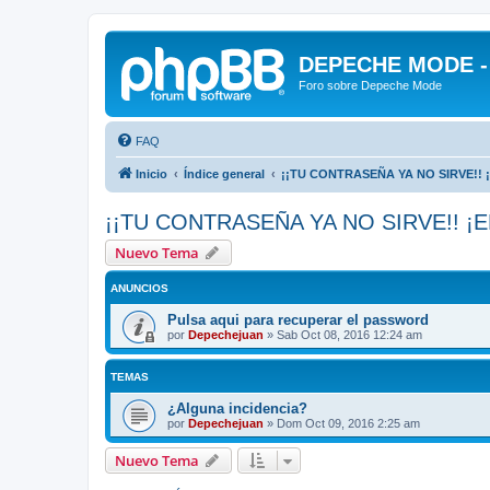
DEPECHE MODE - f
Foro sobre Depeche Mode
FAQ
Inicio
Índice general
¡¡TU CONTRASEÑA YA NO SIRVE!! 
¡¡TU CONTRASEÑA YA NO SIRVE!! ¡E
Nuevo Tema
ANUNCIOS
Pulsa aqui para recuperar el password
por
Depechejuan
»
Sab Oct 08, 2016 12:24 am
TEMAS
¿Alguna incidencia?
por
Depechejuan
»
Dom Oct 09, 2016 2:25 am
Nuevo Tema