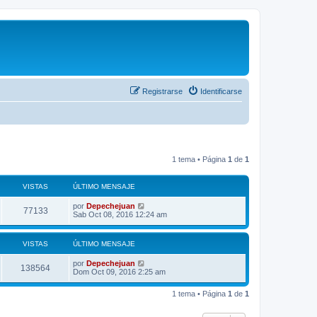
Registrarse
Identificarse
1 tema • Página
1
de
1
VISTAS
ÚLTIMO MENSAJE
por
Depechejuan
77133
Sab Oct 08, 2016 12:24 am
VISTAS
ÚLTIMO MENSAJE
por
Depechejuan
138564
Dom Oct 09, 2016 2:25 am
1 tema • Página
1
de
1