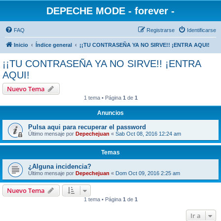
DEPECHE MODE - forever -
FAQ
Registrarse
Identificarse
Inicio
Índice general
¡¡TU CONTRASEÑA YA NO SIRVE!! ¡ENTRA AQUI!
¡¡TU CONTRASEÑA YA NO SIRVE!! ¡ENTRA
AQUI!
Nuevo Tema
1 tema • Página
1
de
1
Anuncios
Pulsa aqui para recuperar el password
Último mensaje por
Depechejuan
«
Sab Oct 08, 2016 12:24 am
Temas
¿Alguna incidencia?
Último mensaje por
Depechejuan
«
Dom Oct 09, 2016 2:25 am
Nuevo Tema
1 tema • Página
1
de
1
Ir a