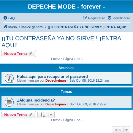
DEPECHE MODE - forever -
FAQ
Registrarse
Identificarse
Inicio
Índice general
¡¡TU CONTRASEÑA YA NO SIRVE!! ¡ENTRA AQUI!
¡¡TU CONTRASEÑA YA NO SIRVE!! ¡ENTRA
AQUI!
Nuevo Tema
1 tema • Página
1
de
1
Anuncios
Pulsa aqui para recuperar el password
Último mensaje por
Depechejuan
«
Sab Oct 08, 2016 12:24 am
Temas
¿Alguna incidencia?
Último mensaje por
Depechejuan
«
Dom Oct 09, 2016 2:25 am
Nuevo Tema
1 tema • Página
1
de
1
Ir a