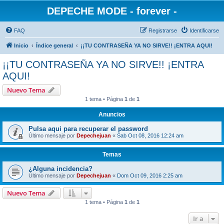
DEPECHE MODE - forever -
FAQ
Registrarse
Identificarse
Inicio
Índice general
¡¡TU CONTRASEÑA YA NO SIRVE!! ¡ENTRA AQUI!
¡¡TU CONTRASEÑA YA NO SIRVE!! ¡ENTRA
AQUI!
Nuevo Tema
1 tema • Página
1
de
1
Anuncios
Pulsa aqui para recuperar el password
Último mensaje por
Depechejuan
«
Sab Oct 08, 2016 12:24 am
Temas
¿Alguna incidencia?
Último mensaje por
Depechejuan
«
Dom Oct 09, 2016 2:25 am
Nuevo Tema
1 tema • Página
1
de
1
Ir a