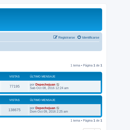
Registrarse
Identificarse
1 tema • Página
1
de
1
VISTAS
ÚLTIMO MENSAJE
por
Depechejuan
77195
Sab Oct 08, 2016 12:24 am
VISTAS
ÚLTIMO MENSAJE
por
Depechejuan
138675
Dom Oct 09, 2016 2:25 am
1 tema • Página
1
de
1