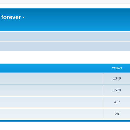
orever -
TEMAS
1349
1579
417
28