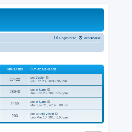
Registrarse
Identificarse
MENSAJES
ÚLTIMO MENSAJE
V
por
Javier
27422
e
Vie Feb 23, 2024 6:07 pm
r
ú
V
por
origami
28648
l
e
Jue Feb 26, 2026 5:59 pm
t
r
i
ú
V
por
origami
m
5459
l
e
Mar Ene 21, 2014 5:00 pm
o
t
r
m
i
ú
e
V
por
asterixytintin
m
203
l
n
e
Lun Mar 18, 2013 1:05 pm
o
t
s
r
m
i
a
ú
e
m
j
l
n
o
e
t
s