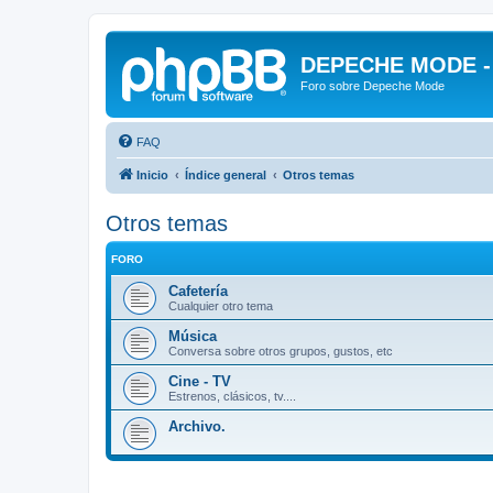
DEPECHE MODE - f
Foro sobre Depeche Mode
FAQ
Inicio
Índice general
Otros temas
Otros temas
FORO
Cafetería
Cualquier otro tema
Música
Conversa sobre otros grupos, gustos, etc
Cine - TV
Estrenos, clásicos, tv....
Archivo.